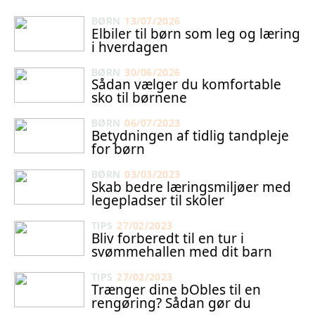
BØRN
13/07/2026
Elbiler til børn som leg og læring
i hverdagen
BØRN
30/06/2026
Sådan vælger du komfortable
sko til børnene
BØRN
06/07/2023
Betydningen af tidlig tandpleje
for børn
BØRN
03/03/2023
Skab bedre læringsmiljøer med
legepladser til skoler
TIPS
27/02/2023
Bliv forberedt til en tur i
svømmehallen med dit barn
TIPS
27/02/2023
Trænger dine bObles til en
rengøring? Sådan gør du