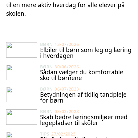
til en mere aktiv hverdag for alle elever på
skolen.
BØRN
13/07/2026
Elbiler til børn som leg og læring
i hverdagen
BØRN
30/06/2026
Sådan vælger du komfortable
sko til børnene
BØRN
06/07/2023
Betydningen af tidlig tandpleje
for børn
BØRN
03/03/2023
Skab bedre læringsmiljøer med
legepladser til skoler
TIPS
27/02/2023