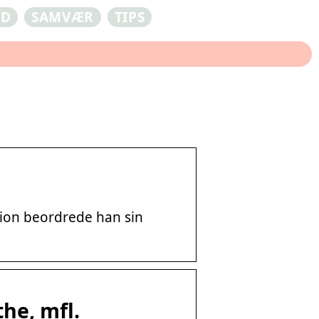
ED
SAMVÆR
TIPS
ssion beordrede han sin
he, mfl.