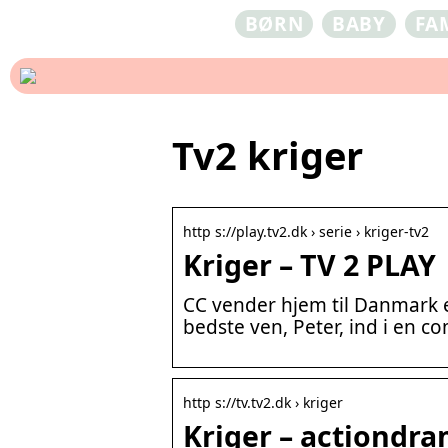
BØRN
BABY
FA
Tv2 kriger
http s://play.tv2.dk › serie › kriger-tv2
Kriger – TV 2 PLAY
CC vender hjem til Danmark ef
bedste ven, Peter, ind i en 
http s://tv.tv2.dk › kriger
Kriger – actiondra