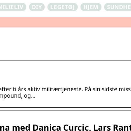
MILIELIV
DIY
LEGETØJ
HJEM
SUNDH
ter ti års aktiv militærtjeneste. På sin sidste mi
compound, og…
ma med Danica Curcic, Lars Rant