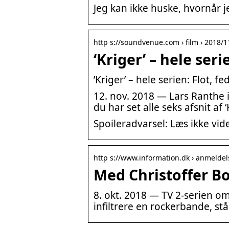
Jeg kan ikke huske, hvornår j
http s://soundvenue.com › film › 2018/1
‘Kriger’ – hele ser
’Kriger’ – hele serien: Flot, 
12. nov. 2018 — Lars Ranthe i 
du har set alle seks afsnit af ‘
Spoileradvarsel: Læs ikke vider
http s://www.information.dk › anmeldels
Med Christoffer Boe
8. okt. 2018 — TV 2-serien o
infiltrere en rockerbande, st