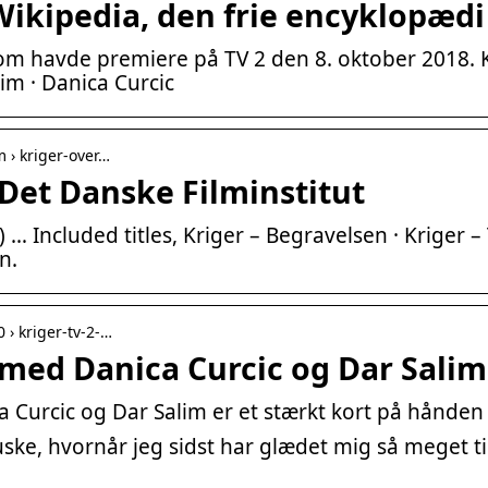
 Wikipedia, den frie encyklopædi
som havde premiere på TV 2 den 8. oktober 2018. K
m · Danica Curcic
m › kriger-over…
| Det Danske Filminstitut
t) … Included titles, Kriger – Begravelsen · Kriger 
n.
 › kriger-tv-2-…
e med Danica Curcic og Dar Salim
ca Curcic og Dar Salim er et stærkt kort på hånden 
ske, hvornår jeg sidst har glædet mig så meget til