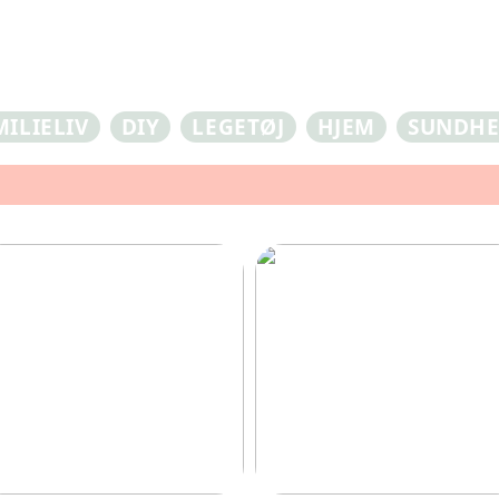
MILIELIV
DIY
LEGETØJ
HJEM
SUNDH