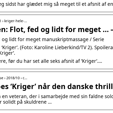
eg sidst har glædet mig så meget til et afsnit af e
1 › kriger-hele-…
ien: Flot, fed og lidt for meget 
fed og lidt for meget manuskriptmassage / Serie
‘Kriger’. (Foto: Karoline Lieberkind/TV 2). Spoilera
Kriger’.
e, før du har set alle seks afsnit af ’Kriger’.…
e › 2018/10 › c…
s ‘Kriger’ når den danske thrill
m en veteran, der i samarbejde med sin faldne so
år solidt på skuldrene …