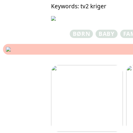
Keywords: tv2 kriger
BØRN
BABY
FA