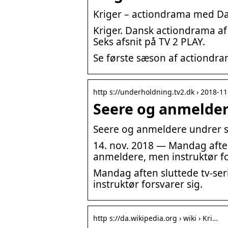
Kriger – actiondrama med Dan
Kriger. Dansk actiondrama af
Seks afsnit på TV 2 PLAY.
Se første sæson af actiondram
http s://underholdning.tv2.dk › 2018-1
Seere og anmeldere
Seere og anmeldere undrer sig
14. nov. 2018 — Mandag aften s
anmeldere, men instruktør fo
Mandag aften sluttede tv-seri
instruktør forsvarer sig.
http s://da.wikipedia.org › wiki › Kri…