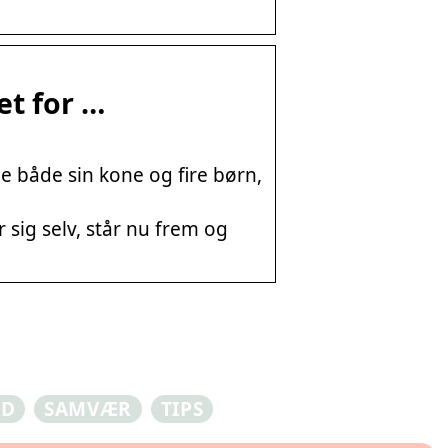
et for …
e både sin kone og fire børn,
sig selv, står nu frem og
ED
SAMVÆR
TIPS