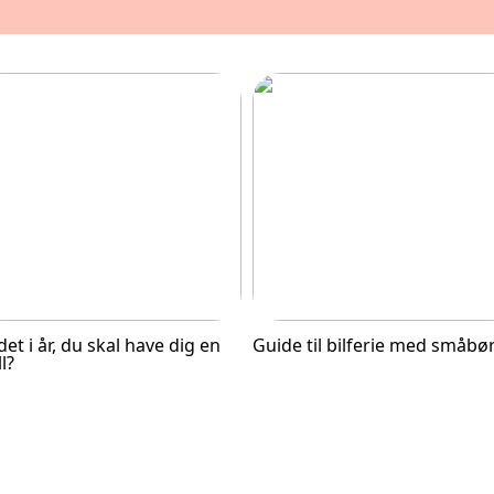
det i år, du skal have dig en
Guide til bilferie med småbø
ll?