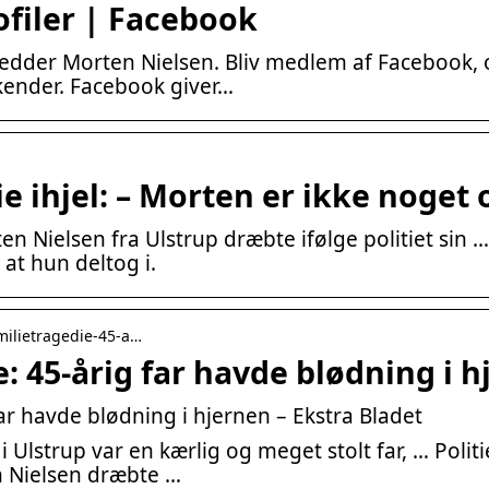
ofiler | Facebook
r hedder Morten Nielsen. Bliv medlem af Facebook
kender. Facebook giver…
lie ihjel: – Morten er ikke noge
en Nielsen fra Ulstrup dræbte ifølge politiet sin
at hun deltog i.
familietragedie-45-a…
e: 45-årig far havde blødning i 
far havde blødning i hjernen – Ekstra Bladet
 Ulstrup var en kærlig og meget stolt far, … Politi
n Nielsen dræbte …