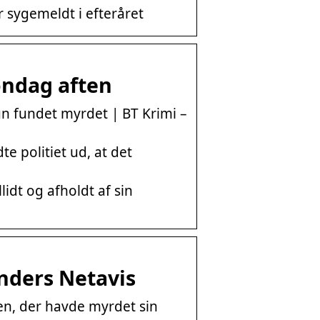
r sygemeldt i efteråret
søndag aften
un fundet myrdet | BT Krimi –
te politiet ud, at det
lidt og afholdt af sin
anders Netavis
sen, der havde myrdet sin