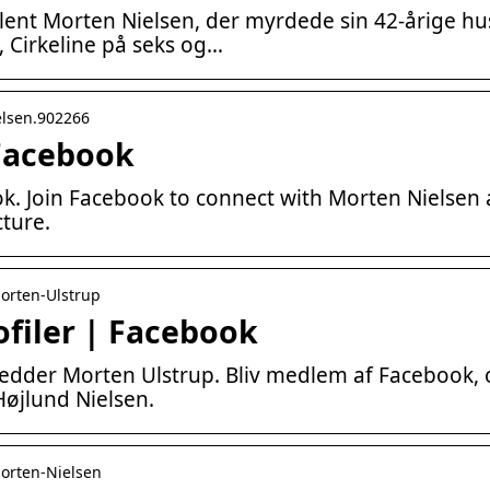
ulent Morten Nielsen, der myrdede sin 42-årige h
, Cirkeline på seks og…
elsen.902266
Facebook
ok. Join Facebook to connect with Morten Nielsen
cture.
Morten-Ulstrup
ofiler | Facebook
r hedder Morten Ulstrup. Bliv medlem af Facebook
øjlund Nielsen.
Morten-Nielsen