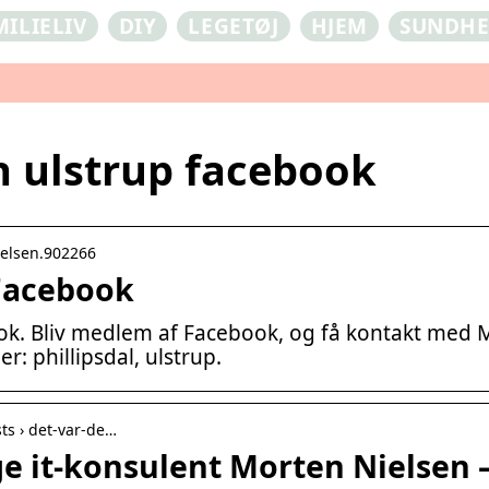
MILIELIV
DIY
LEGETØJ
HJEM
SUNDH
n ulstrup facebook
ielsen.902266
Facebook
ok. Bliv medlem af Facebook, og få kontakt med 
: phillipsdal, ulstrup.
sts › det-var-de…
ge it-konsulent Morten Nielsen