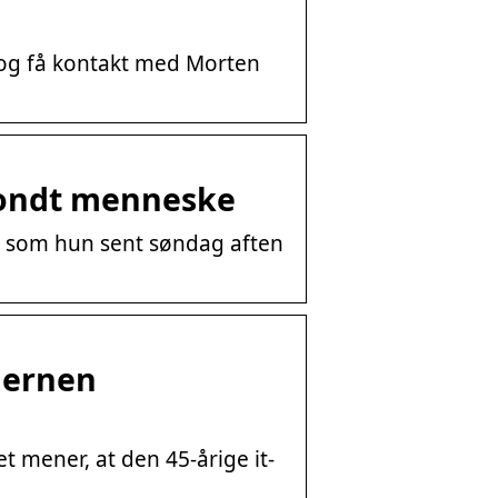
, og få kontakt med Morten
t ondt menneske
 … som hun sent søndag aften
hjernen
et mener, at den 45-årige it-