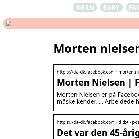
BØRN
BABY
FA
Morten nielse
http s://da-dk.facebook.com › morten.n
Morten Nielsen | 
Morten Nielsen er på Facebo
måske kender. … Arbejdede her
http s://da-dk.facebook.com › ditbt › po
Det var den 45-åri