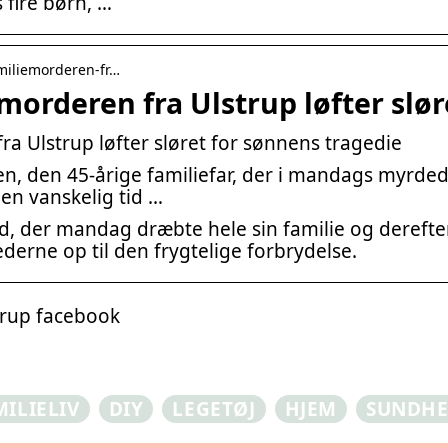
 fire børn, …
amiliemorderen-fr…
morderen fra Ulstrup løfter slør
ra Ulstrup løfter sløret for sønnens tragedie
en, den 45-årige familiefar, der i mandags myrded
k en vanskelig tid …
, der mandag dræbte hele sin familie og derefter 
ederne op til den frygtelige forbrydelse.
trup facebook
MILIELIV
DIY
LEGETØJ
HJEM
SUNDH