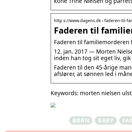
kone Trine Nielsen og parrets
http s://www.dagens.dk › faderen-til-f
Faderen til familie
Faderen til familiemorderen f
12. jan. 2017 — Morten Niels
inden han tog sit eget liv, gi
Faderen til den 45-årige mand
afslører, at sønnen led i mån
Keywords: morten nielsen uls
BØRN
BABY
FA