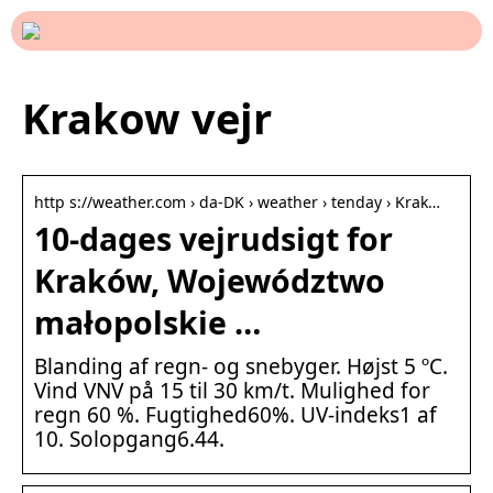
Krakow vejr
http s://weather.com › da-DK › weather › tenday › Krak…
10-dages vejrudsigt for
Kraków, Województwo
małopolskie …
Blanding af regn- og snebyger. Højst 5 ºC.
Vind VNV på 15 til 30 km/t. Mulighed for
regn 60 %. Fugtighed60%. UV-indeks1 af
10. Solopgang6.44.